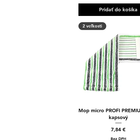
Pridať do košíka
2 veľkosti
Rýchle zobrazenie
Mop micro PROFI PREMI
kapsový
Cena
7,84 €
Bez DPH