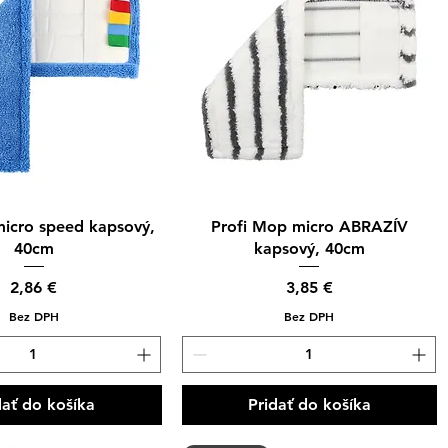
hle zobrazenie
Rýchle zobrazenie
micro speed kapsový,
Profi Mop micro ABRAZÍV
40cm
kapsový, 40cm
Cena
Cena
2,86 €
3,85 €
Bez DPH
Bez DPH
dať do košíka
Pridať do košíka