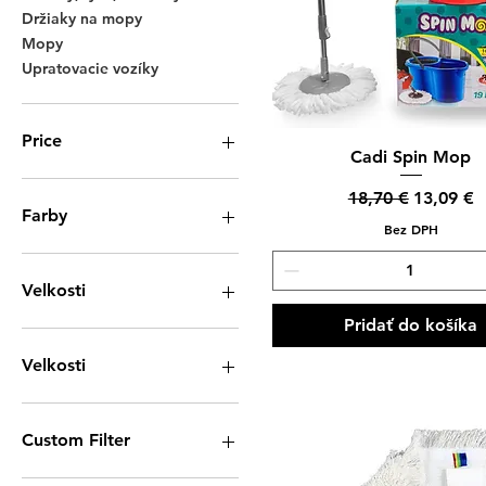
Držiaky na mopy
Mopy
Upratovacie vozíky
Price
Rýchle zobrazenie
Cadi Spin Mop
Normálna cena
Zľavnená
18,70 €
13,09 €
0 €
242 €
Farby
Bez DPH
Velkosti
Pridať do košíka
Velkosti
100cm
180g
Custom Filter
250g
40cm
Dávkovače a Zásobníky