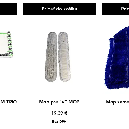
Pridať do košíka
Pri
Rýchle zobrazenie
Rýc
UM TRIO
Mop pre "V" MOP
Mop zamet
Cena
19,39 €
Bez DPH