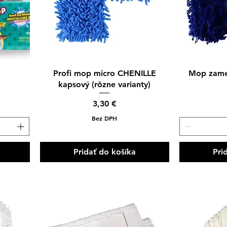
Rýchle zobrazenie
Rýc
Profi mop micro CHENILLE
Mop zame
kapsový (rôzne varianty)
 cena
Cena
3,30 €
Bez DPH
Pridať do košíka
Pri