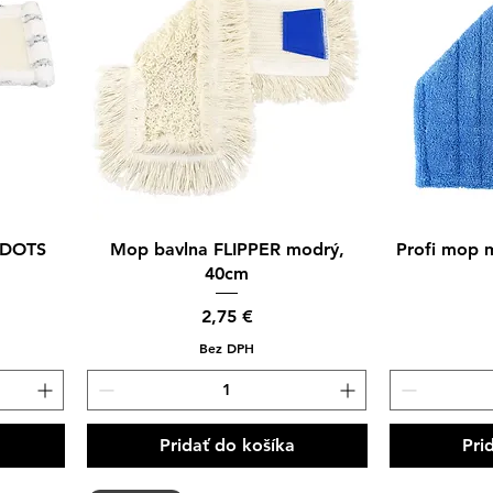
Rýchle zobrazenie
Rýc
 DOTS
Mop bavlna FLIPPER modrý,
Profi mop 
40cm
Cena
2,75 €
Bez DPH
Pridať do košíka
Pri