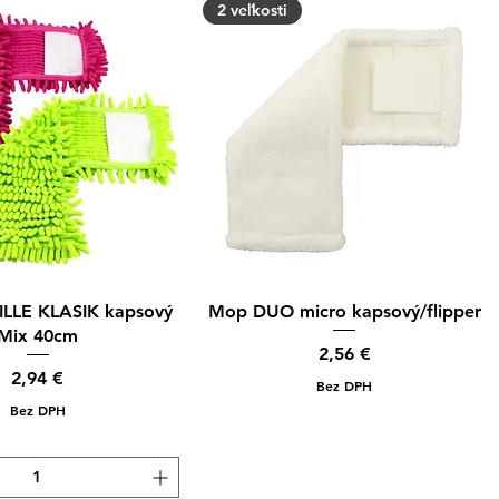
2 veľkosti
hle zobrazenie
Rýchle zobrazenie
LLE KLASIK kapsový
Mop DUO micro kapsový/flipper
Mix 40cm
Cena
2,56 €
Cena
2,94 €
Bez DPH
Bez DPH