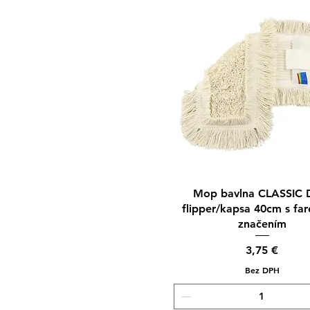
Rýchle zobrazenie
Mop bavlna CLASSIC
flipper/kapsa 40cm s fa
značením
Cena
3,75 €
Bez DPH