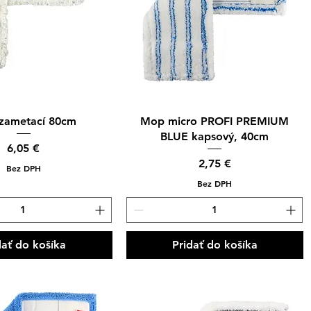
hle zobrazenie
Rýchle zobrazenie
zametací 80cm
Mop micro PROFI PREMIUM
BLUE kapsový, 40cm
Cena
6,05 €
Cena
2,75 €
Bez DPH
Bez DPH
dať do košíka
Pridať do košíka