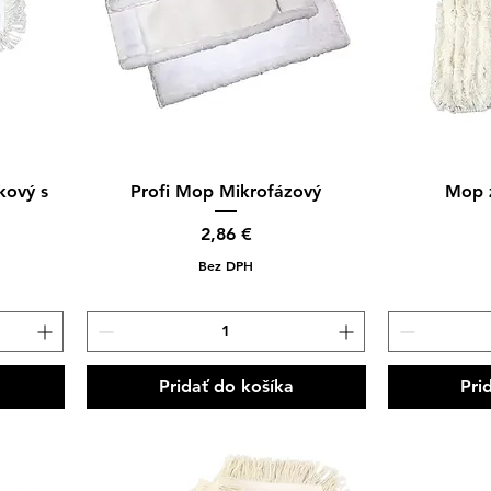
Rýchle zobrazenie
Rýc
kový s
Profi Mop Mikrofázový
Mop 
Cena
2,86 €
Bez DPH
Pridať do košíka
Pri