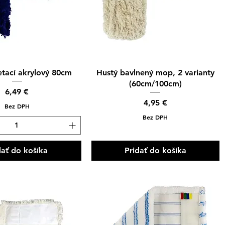
hle zobrazenie
Rýchle zobrazenie
tací akrylový 80cm
Hustý bavlnený mop, 2 varianty
(60cm/100cm)
Cena
6,49 €
Cena
4,95 €
Bez DPH
Bez DPH
dať do košíka
Pridať do košíka