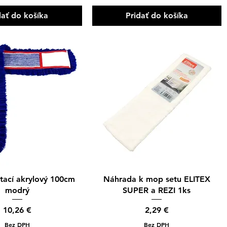
dať do košíka
Pridať do košíka
hle zobrazenie
Rýchle zobrazenie
ací akrylový 100cm
Náhrada k mop setu ELITEX
modrý
SUPER a REZI 1ks
Cena
Cena
10,26 €
2,29 €
Bez DPH
Bez DPH