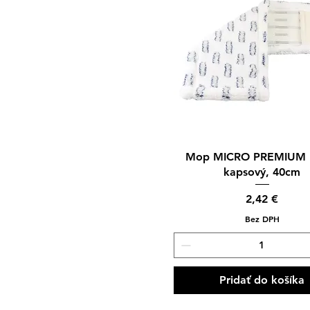
Rýchle zobrazenie
Mop MICRO PREMIUM
kapsový, 40cm
Cena
2,42 €
Bez DPH
Pridať do košíka