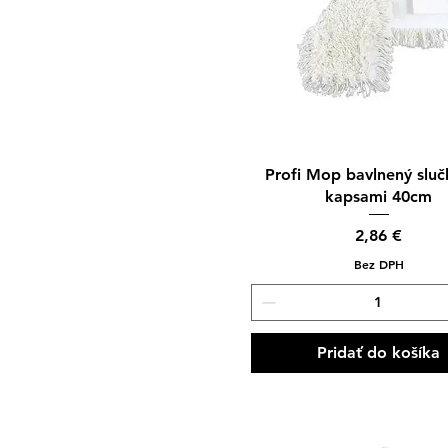
50cm
Upratovacie vozíky
60cm
Hlavná stránka
80cm
Mikro utierky a kuchynské
utierky
Rýchle zobrazenie
Profi Mop bavlnený sluč
kapsami 40cm
Cena
2,86 €
Bez DPH
Pridať do košíka