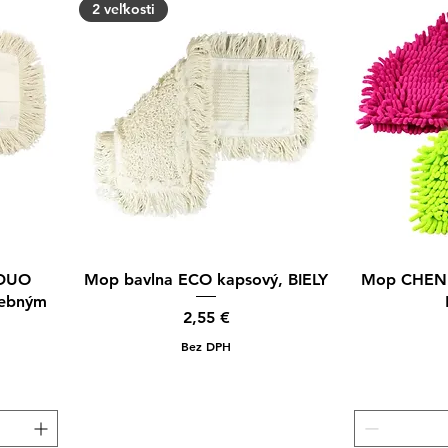
2 veľkosti
Rýchle zobrazenie
Rýc
 DUO
Mop bavlna ECO kapsový, BIELY
Mop CHENI
rebným
Cena
2,55 €
Bez DPH