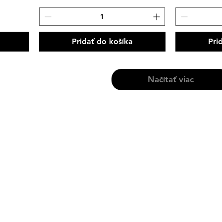
Pridať do košíka
Pri
Načítať viac
Kontakt
Tel: +421 951 598 503 (Obchod)
Tel: +421 911 555 430 (Logistika)