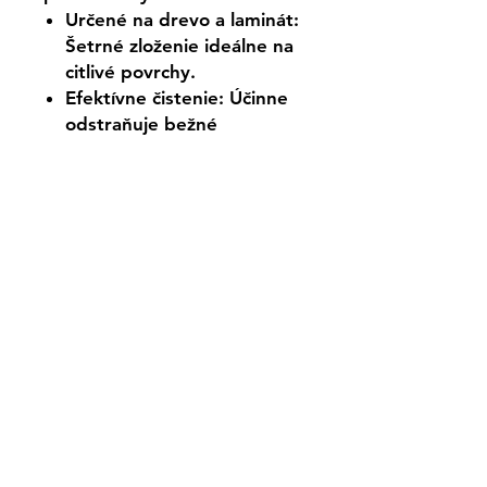
Určené na drevo a laminát:
Šetrné zloženie ideálne na
citlivé povrchy.
Efektívne čistenie: Účinne
odstraňuje bežné
nečistoty.
Rýchle schnutie: Povrchy
zostávajú suché, lesklé a
bez šmúh.
Príjemná vôňa oceánu:
Osvieži váš domov sviežou
arómou.
Šetrné zloženie: Vhodné na
každodenné upratovanie
bez rizika poškodenia
podlahy.