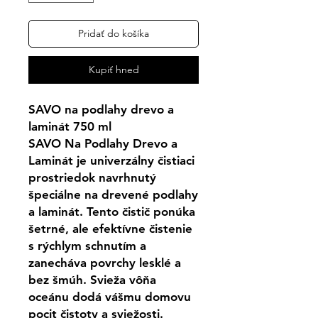
Pridať do košíka
Kupiť hneď
SAVO na podlahy drevo a
laminát 750 ml
SAVO Na Podlahy Drevo a
Laminát je univerzálny čistiaci
prostriedok navrhnutý
špeciálne na drevené podlahy
a laminát. Tento čistič ponúka
šetrné, ale efektívne čistenie
s rýchlym schnutím a
zanecháva povrchy lesklé a
bez šmúh. Svieža vôňa
oceánu dodá vášmu domovu
pocit čistoty a sviežosti.