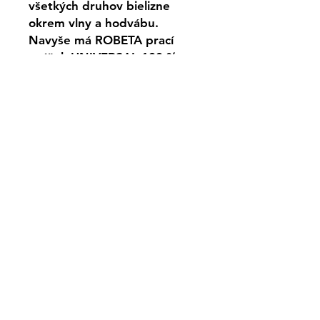
všetkých druhov bielizne
okrem vlny a hodvábu.
Navyše má ROBETA prací
prášok UNIVERSAL 100 %
recyklovateľné balenie.
Vlastnosti:
Účinne odstraňuje škvrny aj
pri nízkych teplotách
Neutralizuje nepríjemné
pachy a poskytuje bielizni
dlhotrvajúcu sviežosť
Ľahko rozpustné –
nezanecháva zvyšky na
bielizni ani v práčke
Parametre:
Typ: Universal, Color
Hmotnosť: 600g, 3 kg, 9kg
Počet pracích dávok: 8 PD, 40
PD, 120 PD