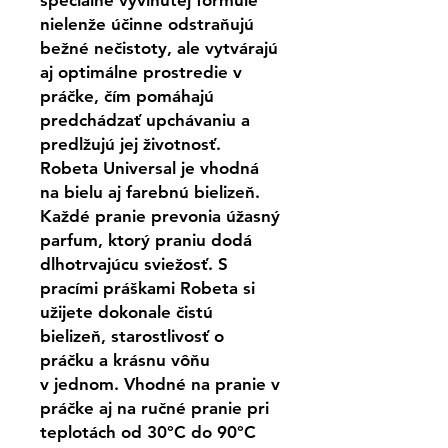
špeciálne vyvinutej formule
nielenže účinne odstraňujú
bežné nečistoty, ale vytvárajú
aj optimálne prostredie v
práčke, čím pomáhajú
predchádzať upchávaniu a
predlžujú jej životnosť.
Robeta Universal je vhodná
na bielu aj farebnú bielizeň.
Každé pranie prevonia úžasný
parfum, ktorý praniu dodá
dlhotrvajúcu sviežosť. S
pracími práškami Robeta si
užijete dokonale čistú
bielizeň, starostlivosť o
práčku a krásnu vôňu
v jednom. Vhodné na pranie v
práčke aj na ručné pranie pri
teplotách od 30°C do 90°C