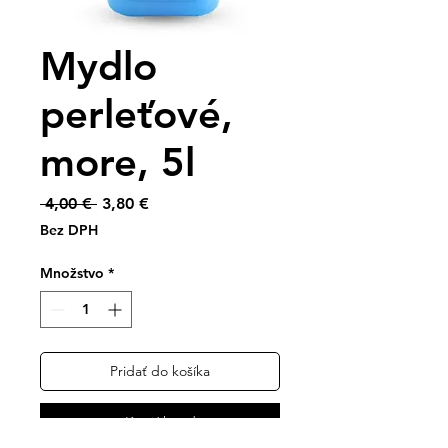
Mydlo
perleťové,
more, 5l
Normálna
Zľavnená
 4,00 € 
3,80 €
cena
cena
Bez DPH
Množstvo
*
Pridať do košíka
Kupiť hneď