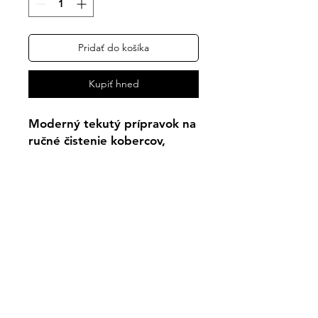
Pridať do košíka
Kupiť hneď
Moderný tekutý prípravok na
ručné čistenie kobercov,
čalúneného nábytku,
autočalúnenia a kobercových
krytín. Rozsprašovač.
(TEPOVANIE) Ručné čistenie.
500ml.
Kontakt
Tel:
+421 951 598 503
(Obchod)