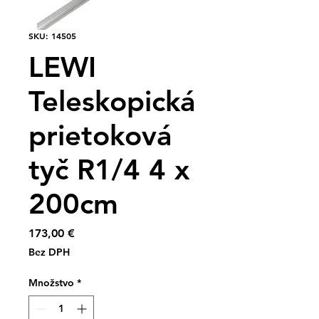
SKU: 14505
LEWI
Teleskopická
prietoková
tyč R1/4 4 x
200cm
Price
173,00 €
Bez DPH
Množstvo
*