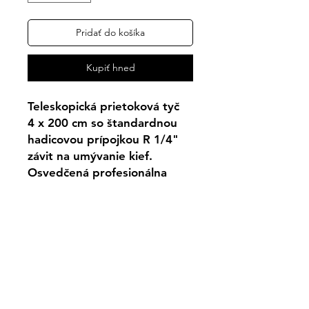
Pridať do košíka
Kupiť hneď
Teleskopická prietoková tyč
4 x 200 cm so štandardnou
hadicovou prípojkou R 1/4"
závit na umývanie kief.
Osvedčená profesionálna
kvalita. Umožňuje pracovať
rýchlo a bezpečne bez
krútenie. Dokonale tesnenie,
odolné voči kvapkaniu. S
ochranou proti privretiu.
Cena je za 1ks