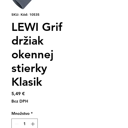
SKU: Kód: 10535
LEWI Grif
držiak
okennej
stierky
Klasik
Price
5,49 €
Bez DPH
Množstvo
*