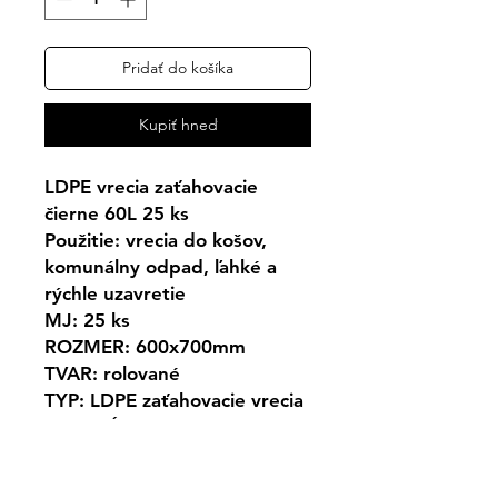
Pridať do košíka
Kupiť hneď
LDPE vrecia zaťahovacie
čierne 60L 25 ks
Použitie: vrecia do košov,
komunálny odpad, ľahké a
rýchle uzavretie
MJ: 25 ks
ROZMER: 600x700mm
TVAR: rolované
TYP: LDPE zaťahovacie vrecia
MINIMÁLNY ODBER: 1
balenie
MATERIÁL: LDPE