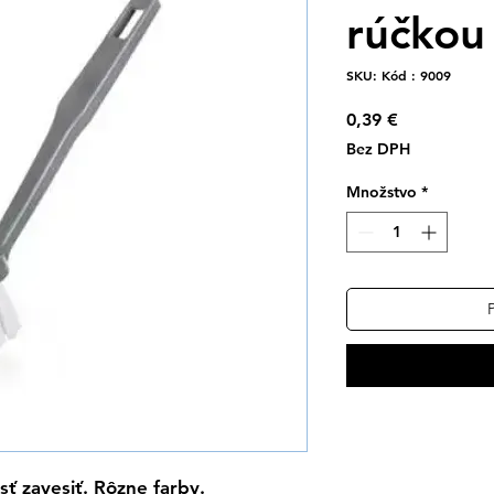
rúčkou
SKU: Kód : 9009
Price
0,39 €
Bez DPH
Množstvo
*
P
ť zavesiť. Rôzne farby.