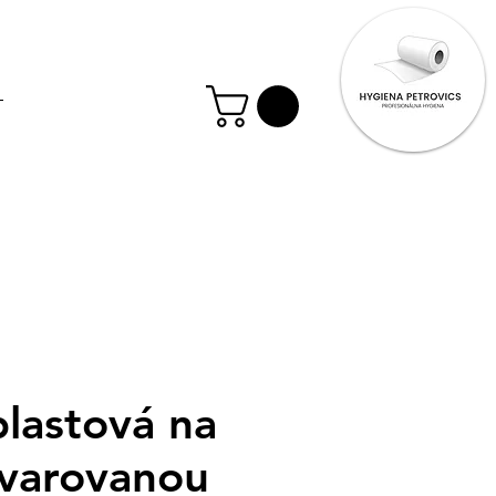
plastová na
tvarovanou