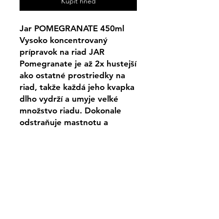
Kupiť hneď
Jar POMEGRANATE 450ml
Vysoko koncentrovaný
prípravok na riad JAR
Pomegranate je až 2x hustejší
ako ostatné prostriedky na
riad, takže každá jeho kvapka
dlho vydrží a umyje veľké
množstvo riadu. Dokonale
odstraňuje mastnotu a
nečistoty z riadu a zanecháva
ho čistý a voňavý. Tekutý
prostriedok so sviežou vôňou
granátového jablka je jemný a
šetrný k vašej pokožke.
Cena je za 1ks/450ml