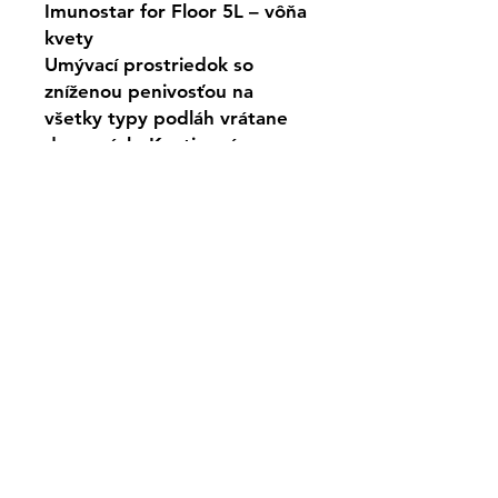
Imunostar for Floor 5L – vôňa
kvety
Umývací prostriedok so
zníženou penivosťou na
všetky typy podláh vrátane
drevených. Kvetinová
parfumácia.
Dávkovanie: 80 ml na 5 l vody
Cena je za 1ks/5l
Kontakt
Tel:
+421 951 598 503
(Obchod)
Tel:
+421 911 555 430
(Logistika)
email:
petrovics.hygiena@gmail.com
© 2021 HYGIENA Petrovics,
M.C.Sklodowskej 25, Bratislava, 851