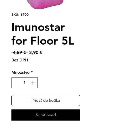
SKU: 6700
Imunostar
for Floor 5L
Normálna
Zľavnená
 4,59 € 
3,90 €
cena
cena
Bez DPH
Množstvo
*
Pridať do košíka
Kupiť hneď