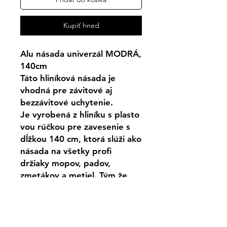
Kupiť hneď
Alu násada univerzál MODRÁ,
140cm
Táto hliníková násada je
vhodná pre závitové aj
bezzávitové uchytenie.
Je vyrobená z hliníku s plasto
vou rúčkou pre zavesenie s
dĺžkou 140 cm, ktorá slúži ako
násada na všetky profi
držiaky mopov, padov,
zmetákov a metiel. Tým že
plastová rúčka je farebne
rozlíšená je možnosť ju použiť
i v HACCP systéme.
Hrúbka: 20 mm