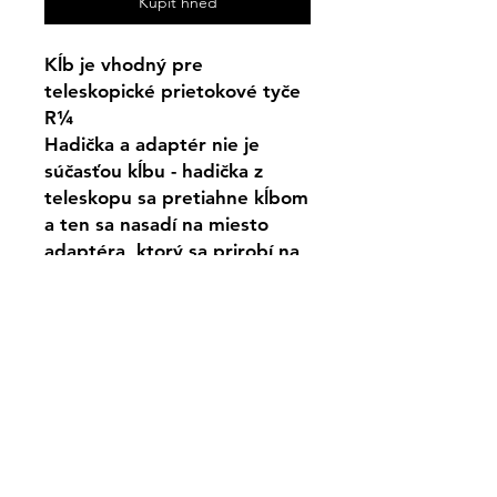
Kupiť hneď
Kĺb je vhodný pre
teleskopické prietokové tyče
R¼
Hadička a adaptér nie je
súčasťou kĺbu - hadička z
teleskopu sa pretiahne kĺbom
a ten sa nasadí na miesto
adaptéra, ktorý sa prirobí na
jeho koniec.
Uhol je možné nastaviť
individuálne.
Materiál: hliník
Cena je za 1ks
Kontakt