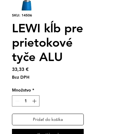
SKU: 14506
LEWI kĺb pre
prietokové
tyče ALU
Price
33,33 €
Bez DPH
Množstvo
*
Pridať do košíka